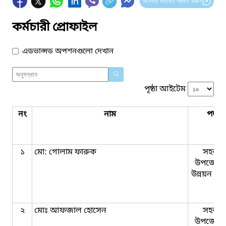
আপনার মতামত প্রদান করুন
কর্মচারী প্রোফাইল
এডভান্সড অপশনগুলো দেখান
পৃষ্ঠা আইটেম
নং
নাম
পদবি
১
মো: গোলাম ফারুক
সহকার
উপজেলা 
উন্নয়ন কর্ম
২
মোঃ আফজাল হোসেন
সহকার
উপজেলা 