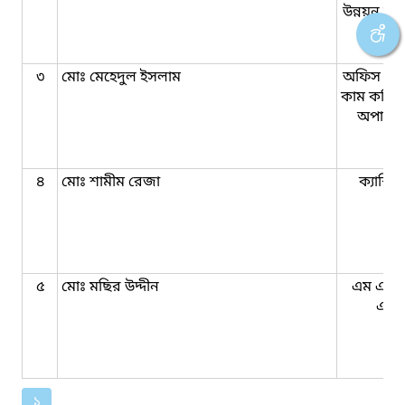
উন্নয়ন কর্ম
৩
মোঃ মেহেদুল ইসলাম
অফিস সহ
কাম কম্পি
অপারে
৪
মোঃ শামীম রেজা
ক্যাশিয়
৫
মোঃ মছির উদ্দীন
এম এল 
এস
১