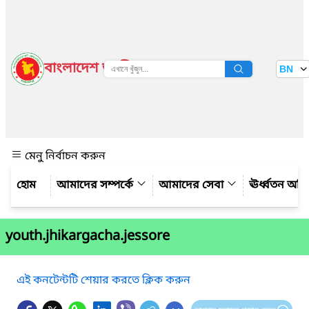
বাংলাদেশ জাতীয় তথ্য বাতায়ন
BN
দেখুন
মেনু নির্বাচন করুন
আমাদের সম্পর্কে
আমাদের সেবা
ঊর্ধ্বতন অফ
youth.jhikargacha.jessore
এই কনটেন্টটি শেয়ার করতে ক্লিক করুন