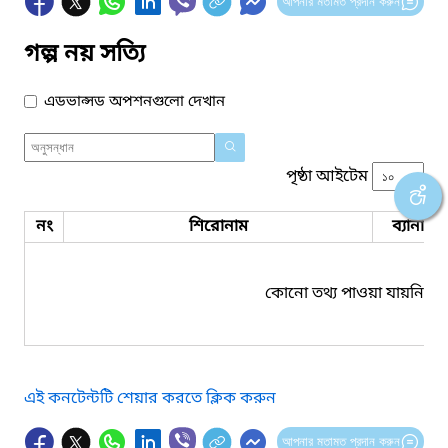
আপনার মতামত প্রদান করুন
গল্প নয় সত্যি
এডভান্সড অপশনগুলো দেখান
পৃষ্ঠা আইটেম
নং
শিরোনাম
ব্যানার 
কোনো তথ্য পাওয়া যায়নি।
এই কনটেন্টটি শেয়ার করতে ক্লিক করুন
আপনার মতামত প্রদান করুন