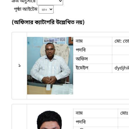
ক্রম অনুসারে
পৃষ্ঠা আইটেম
(অফিসার ক্যাটাগরি উল্লেখিত নয়)
নাম
মো: তো
পদবি
অফিস
১
ইমেইল
dydjh
নাম
মোঃ
পদবি