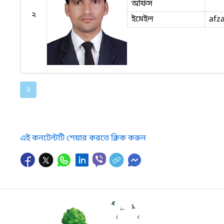
অফিস
২
ইমেইল
afz
১
এই কনটেন্টটি শেয়ার করতে ক্লিক করুন