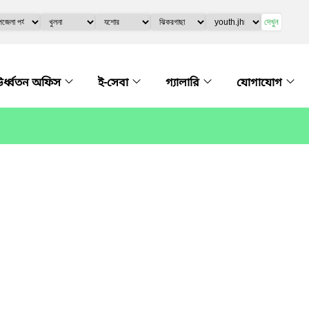
দেখুন
র্ধ্বতন অফিস
ই-সেবা
গ্যালারি
যোগাযোগ