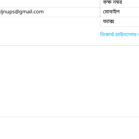
কক্ষ নম্বর
aljnups
@gmail.com
মোবাইল
ফ্যাক্স
ভিকার্ড ডাউনলোড