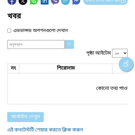
আপনার মতামত প্রদান করুন
খবর
এডভান্সড অপশনগুলো দেখান
পৃষ্ঠা আইটেম
নং
শিরোনাম
ফাইল
কোনো তথ্য পাওয়া য
আর্কাইভ দেখুন
এই কনটেন্টটি শেয়ার করতে ক্লিক করুন